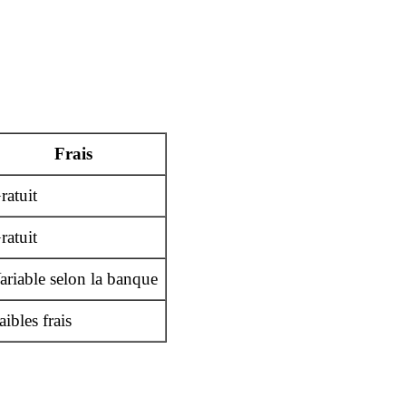
Frais
ratuit
ratuit
ariable selon la banque
aibles frais