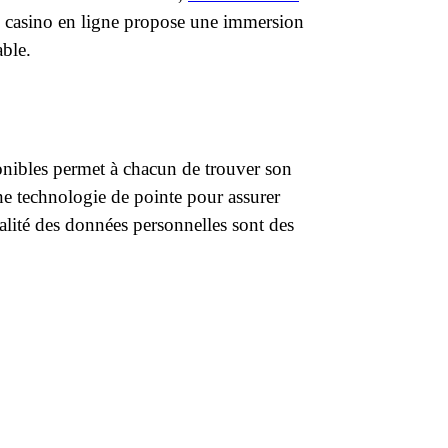
Ce casino en ligne propose une immersion
able.
onibles permet à chacun de trouver son
une technologie de pointe pour assurer
tialité des données personnelles sont des