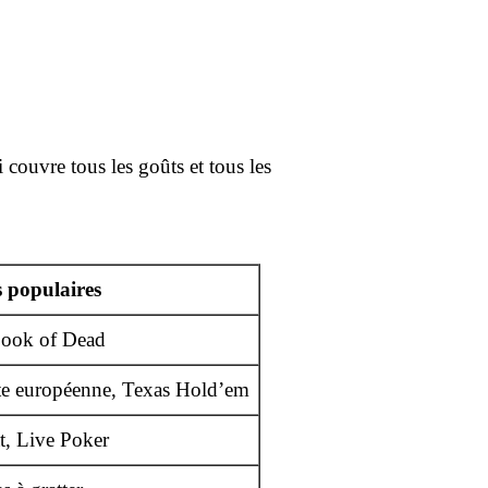
couvre tous les goûts et tous les
 populaires
Book of Dead
tte européenne, Texas Hold’em
t, Live Poker