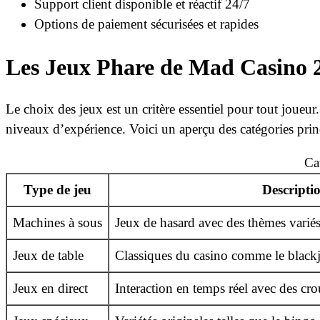
Support client disponible et réactif 24/7
Options de paiement sécurisées et rapides
Les Jeux Phare de Mad Casino 
Le choix des jeux est un critère essentiel pour tout joueu
niveaux d’expérience. Voici un aperçu des catégories princ
Ca
Type de jeu
Descripti
Machines à sous
Jeux de hasard avec des thèmes variés
Jeux de table
Classiques du casino comme le blackja
Jeux en direct
Interaction en temps réel avec des cro