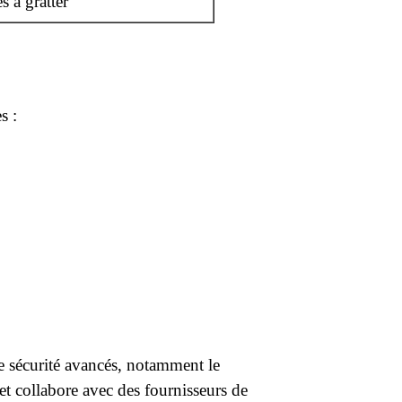
 à gratter
s :
e sécurité avancés, notamment le
et collabore avec des fournisseurs de