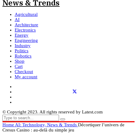
Agricultural
AI
Architecture
Electronics
Energy
Engineering
Industry
Politics
Robotics
Shop
Cart
Checkout
My account
© Copyright 2023. All rights reserved by Latest.com
Home
AI: Technology, News & Trends
Décortiquer l’univers de
Cresus Casino : au-delà du simple jeu