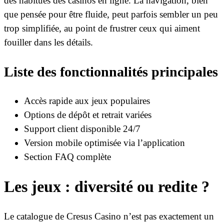
des habitués des casinos en ligne. La navigation, bien
que pensée pour être fluide, peut parfois sembler un peu
trop simplifiée, au point de frustrer ceux qui aiment
fouiller dans les détails.
Liste des fonctionnalités principales
Accès rapide aux jeux populaires
Options de dépôt et retrait variées
Support client disponible 24/7
Version mobile optimisée via l’application
Section FAQ complète
Les jeux : diversité ou redite ?
Le catalogue de Cresus Casino n’est pas exactement un