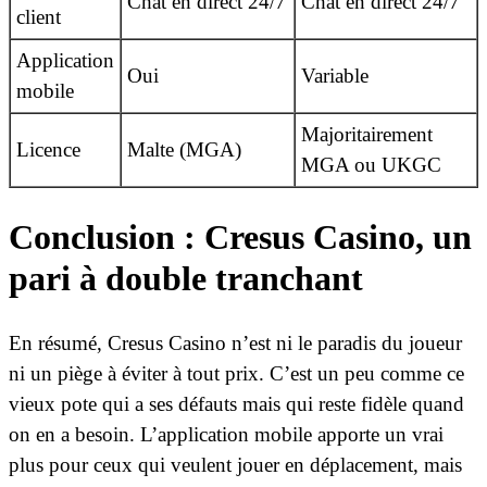
Chat en direct 24/7
Chat en direct 24/7
client
Application
Oui
Variable
mobile
Majoritairement
Licence
Malte (MGA)
MGA ou UKGC
Conclusion : Cresus Casino, un
pari à double tranchant
En résumé, Cresus Casino n’est ni le paradis du joueur
ni un piège à éviter à tout prix. C’est un peu comme ce
vieux pote qui a ses défauts mais qui reste fidèle quand
on en a besoin. L’application mobile apporte un vrai
plus pour ceux qui veulent jouer en déplacement, mais