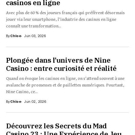
casinos en ligne
Avec plus de 60 % des joueurs français qui préfèrent désormais
jouer via leur smartphone, l’industrie des casinos en ligne
connaît une transformation...
By
Chloe
Jun 03, 2026
Plongée dans l’univers de Nine
Casino : entre curiosité et réalité
Quand on évoque les casinos en ligne, on s’attend souvent à une
avalanche de promesses et de paillettes numériques. Pourtant,
Nine Casino, ce...
By
Chloe
Jun 02, 2026
Découvrez les Secrets du Mad
Casino 23 : Une Expérience de Jeu