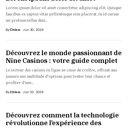
Lorem ipsum dolor sit amet consectetur adipiscing elit. Quisque
faucibus ex sapien vitae pellentesque sem placerat. In id cursus
mi pretium tellus duis...
By
Chloe
Jun 30, 2026
Découvrez le monde passionnant de
Nine Casinos : votre guide complet
Le secteur des casinos en ligne ne cesse de croître, offrant aux
joueurs une multitude d’options pour tenter leur chance et
profiter d’une...
By
Chloe
Jun 03, 2026
Découvrez comment la technologie
révolutionne l’expérience des