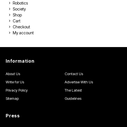
Robotics
Society
Shop
Cart
Checkout
My account
Information
About Us
Contact Us
Write for Us
Advertise With Us
Privacy Policy
The Latest
Sitemap
Guidelines
Press