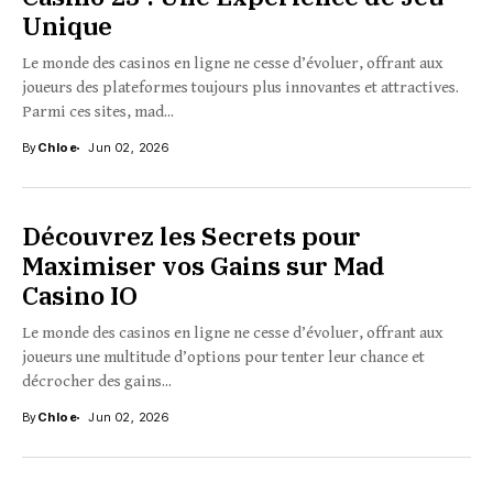
Unique
Le monde des casinos en ligne ne cesse d’évoluer, offrant aux
joueurs des plateformes toujours plus innovantes et attractives.
Parmi ces sites, mad...
By
Chloe
Jun 02, 2026
Découvrez les Secrets pour
Maximiser vos Gains sur Mad
Casino IO
Le monde des casinos en ligne ne cesse d’évoluer, offrant aux
joueurs une multitude d’options pour tenter leur chance et
décrocher des gains...
By
Chloe
Jun 02, 2026