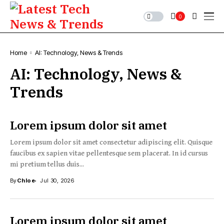
0
Home
AI: Technology, News & Trends
AI: Technology, News &
Trends
Lorem ipsum dolor sit amet
Lorem ipsum dolor sit amet consectetur adipiscing elit. Quisque
faucibus ex sapien vitae pellentesque sem placerat. In id cursus
mi pretium tellus duis...
By
Chloe
Jul 30, 2026
Lorem ipsum dolor sit amet