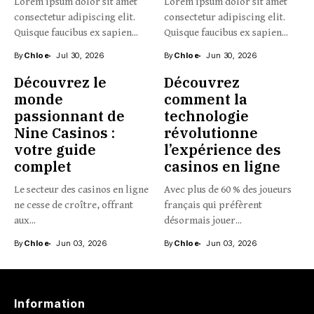
Lorem ipsum dolor sit amet
Lorem ipsum dolor sit amet
consectetur adipiscing elit.
consectetur adipiscing elit.
Quisque faucibus ex sapien...
Quisque faucibus ex sapien...
By
Chloe
Jul 30, 2026
By
Chloe
Jun 30, 2026
Découvrez le
Découvrez
monde
comment la
passionnant de
technologie
Nine Casinos :
révolutionne
votre guide
l’expérience des
complet
casinos en ligne
Le secteur des casinos en ligne
Avec plus de 60 % des joueurs
ne cesse de croître, offrant
français qui préfèrent
aux...
désormais jouer...
By
Chloe
Jun 03, 2026
By
Chloe
Jun 03, 2026
Information