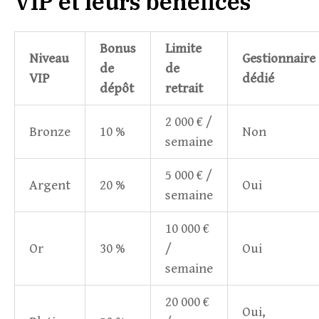
VIP et leurs bénéfices
Bonus
Limite
Niveau
Gestionnaire
de
de
VIP
dédié
dépôt
retrait
2 000 € /
Bronze
10 %
Non
semaine
5 000 € /
Argent
20 %
Oui
semaine
10 000 €
Or
30 %
/
Oui
semaine
20 000 €
Oui,