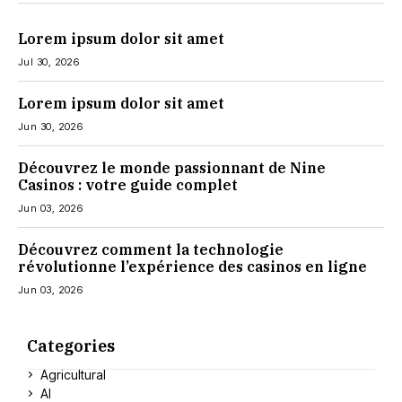
Lorem ipsum dolor sit amet
Jul 30, 2026
Lorem ipsum dolor sit amet
Jun 30, 2026
Découvrez le monde passionnant de Nine
Casinos : votre guide complet
Jun 03, 2026
Découvrez comment la technologie
révolutionne l’expérience des casinos en ligne
Jun 03, 2026
Categories
Agricultural
AI